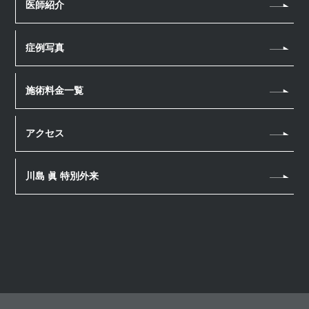
医師紹介
肌質改善
医療瘦身
スカルプメソセラピー
医療脱毛
ほくろ・いぼ
アートメイク
男性美容内科
幹細胞上清液 頭皮注射
症例写真
毛穴
眉毛アートメイク
ヘアアートメイク
ニキビ・ニキビ跡
ヘアアートメイク
施術料金一覧
若返り・アンチエイジング
ホームケア
アクセス
川島 眞 特別外来