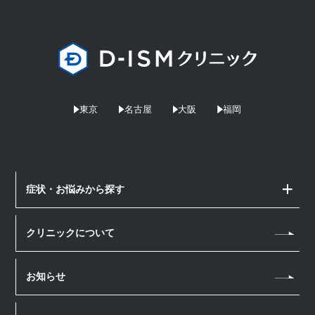
東京
名古屋
大阪
福岡
症状・お悩みから探す
顔のお悩み
クリニックについて
しみ・そばかす
体のお悩み
シワ
お知らせ
若返り・アンチエイジング
薄毛治療
たるみ
汗・におい
薄毛治療
医療脱毛