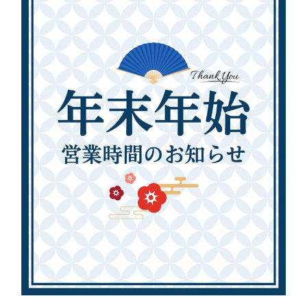
汗・におい
シワ
医療痩身
アートメイク
たるみ
男性美容内科
ニキビ・ニキビ跡
眉毛アートメイク
アクセス（東京）
クマ
ヘアアートメイク
肌質改善
施術料金一覧
ほくろ・いぼ
クリニック案内
クリニックについて（東京）
症例写真
名古屋
大阪
医師紹介
福岡
お知らせ