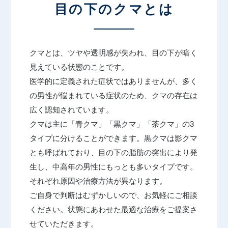
目の下のクマとは
汗・におい
シワ
医療痩身
アートメイク
たるみ
男性美容内科
クマとは、ツヤや透明感が失われ、目の下が暗く
ニキビ・ニキビ跡
眉毛アートメイク
アクセス（東京）
見えている状態のことです。
クマ
ヘアアートメイク
医学的に定義された症状ではありませんが、多く
肌質改善
施術料金一覧
の男性が悩まれている症状のため、クマの存在は
ほくろ・いぼ
広く認知されています。
クマは主に「青クマ」「黒クマ」「茶クマ」の3
クリニック案内
タイプに分けることができます。黒クマは影クマ
クリニックについて（東京）
とも呼ばれており、目の下の脂肪の突出により発
症例写真
生し、中高年の男性にもっとも多いタイプです。
名古屋
それぞれ原因や治療方法が異なります。
大阪
医師紹介
ご自身で判断はむずかしいので、お気軽にご相談
福岡
ください。状態にあわせた最適な治療をご提案さ
お知らせ
せていただきます。