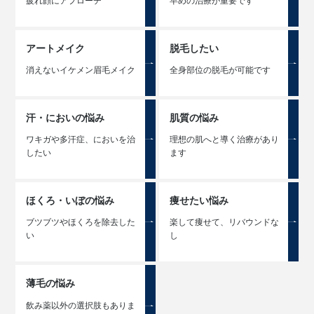
疲れ顔にアプローチ
早めの治療が重要です
アートメイク
脱毛したい
消えないイケメン眉毛メイク
全身部位の脱毛が可能です
汗・においの悩み
肌質の悩み
ワキガや多汗症、においを治
理想の肌へと導く治療があり
したい
ます
ほくろ・いぼの悩み
痩せたい悩み
ブツブツやほくろを除去した
楽して痩せて、リバウンドな
い
し
薄毛の悩み
飲み薬以外の選択肢もありま