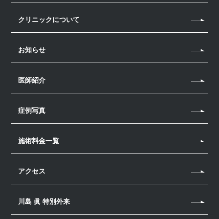
顔のお悩み
クリニックについて
しみ・そばかす
体のお悩み
シワ
お知らせ
若返り・アンチエイジング
薄毛治療
たるみ
汗・におい
薄毛治療
医療脱毛
医師紹介
肌質改善
医療瘦身
スカルプメソセラピー
医療脱毛
ほくろ・いぼ
アートメイク
男性美容内科
幹細胞上清液 頭皮注射
症例写真
毛穴
眉毛アートメイク
ヘアアートメイク
ニキビ・ニキビ跡
ヘアアートメイク
施術料金一覧
若返り・アンチエイジング
ホームケア
アクセス
川島 眞 特別外来