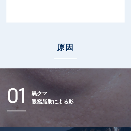
川島 眞 特別外来
原因
01
黒クマ
眼窩脂肪による影