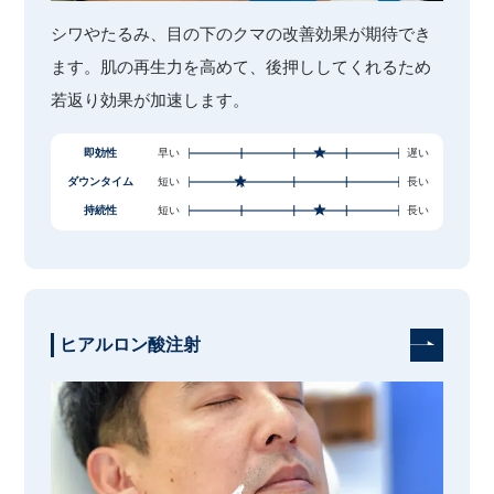
シワやたるみ、目の下のクマの改善効果が期待でき
ます。肌の再生力を高めて、後押ししてくれるため
若返り効果が加速します。
即効性
早い
遅い
ダウンタイム
短い
長い
持続性
短い
長い
ヒアルロン酸注射