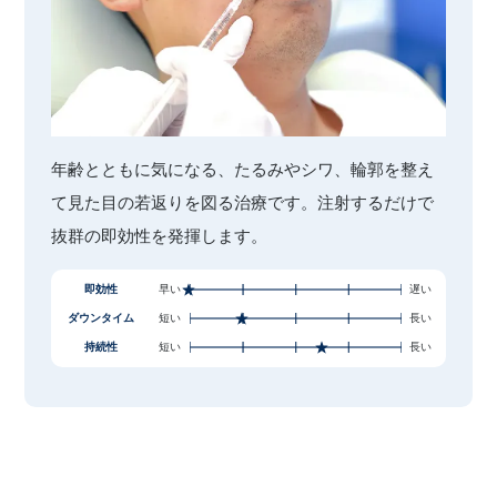
年齢とともに気になる、たるみやシワ、輪郭を整え
て見た目の若返りを図る治療です。注射するだけで
抜群の即効性を発揮します。
即効性
早い
遅い
ダウンタイム
短い
長い
持続性
短い
長い