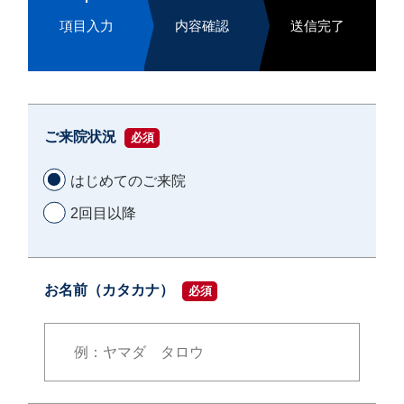
汗・におい
項目入力
内容確認
送信完了
シワ
医療痩身
アートメイク
たるみ
男性美容内科
ニキビ・ニキビ跡
眉毛アートメイク
アクセス（東京）
クマ
ヘアアートメイク
ご来院状況
必須
肌質改善
施術料金一覧
はじめてのご来院
ほくろ・いぼ
2回目以降
クリニック案内
クリニックについて（東京）
症例写真
お名前（カタカナ）
必須
名古屋
大阪
医師紹介
福岡
お知らせ