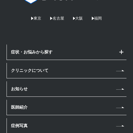
東京
名古屋
大阪
福岡
症状・お悩みから探す
顔のお悩み
クリニックについて
しみ・そばかす
体のお悩み
シワ
お知らせ
若返り・アンチエイジング
薄毛治療
たるみ
汗・におい
薄毛治療
医療脱毛
医師紹介
肌質改善
医療瘦身
スカルプメソセラピー
医療脱毛
ほくろ・いぼ
アートメイク
男性美容内科
幹細胞上清液 頭皮注射
症例写真
毛穴
眉毛アートメイク