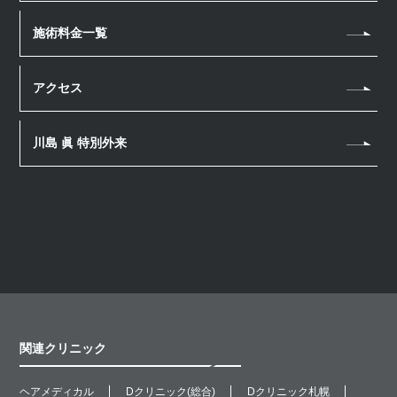
ヘアアートメイク
ニキビ・ニキビ跡
ヘアアートメイク
施術料金一覧
若返り・アンチエイジング
ホームケア
アクセス
川島 眞 特別外来
関連クリニック
ヘアメディカル
Dクリニック(総合)
Dクリニック札幌