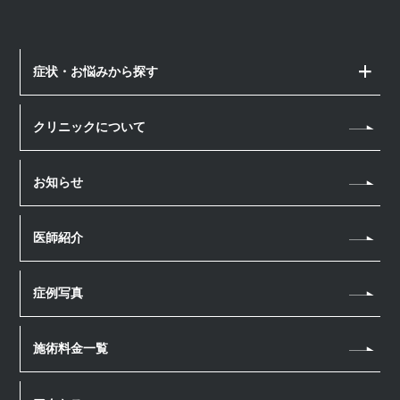
症状・お悩みから探す
顔のお悩み
クリニックについて
しみ・そばかす
体のお悩み
シワ
お知らせ
若返り・アンチエイジング
薄毛治療
たるみ
汗・におい
薄毛治療
医療脱毛
医師紹介
肌質改善
医療瘦身
スカルプメソセラピー
医療脱毛
ほくろ・いぼ
アートメイク
男性美容内科
幹細胞上清液 頭皮注射
症例写真
毛穴
眉毛アートメイク
ヘアアートメイク
ニキビ・ニキビ跡
ヘアアートメイク
施術料金一覧
若返り・アンチエイジング
ホームケア