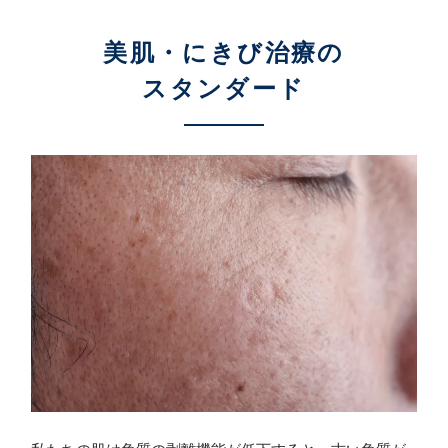
汗・におい
シワ
美肌・にきび治療の
医療痩身
アートメイク
たるみ
スタンダード
男性美容内科
ニキビ・ニキビ跡
眉毛アートメイク
アクセス（東京）
クマ
ヘアアートメイク
肌質改善
施術料金一覧
ほくろ・いぼ
クリニック案内
クリニックについて（東京）
症例写真
名古屋
大阪
医師紹介
福岡
お知らせ