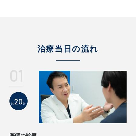
治療当日の流れ
01
20
約
分
医師の診察