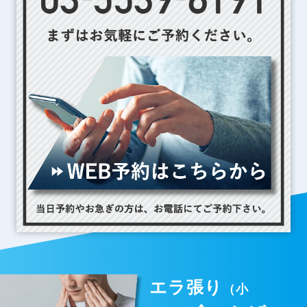
エラ張り
（小