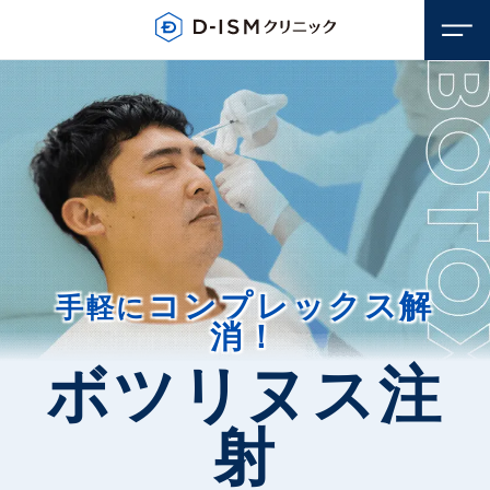
コンプレックス解
手軽に
消！
顔のお悩み
ボツリヌス注
若返り・アンチエイジング
体のお悩み
射
しみ・そばかす
若返り・アンチエイジング
毛穴
医療脱毛