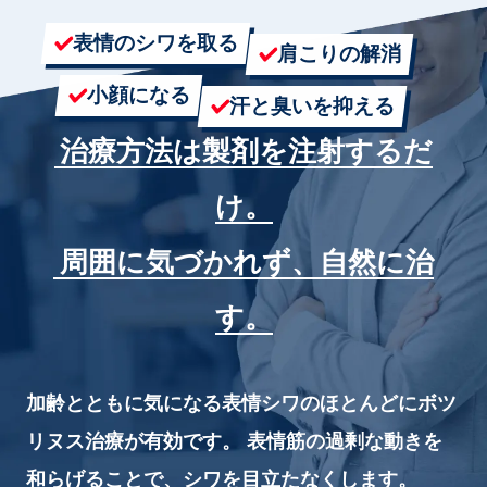
汗・におい
シワ
表情のシワを取る
肩こりの解消
医療痩身
アートメイク
たるみ
小顔になる
男性美容内科
汗と臭いを抑える
ニキビ・ニキビ跡
眉毛アートメイク
アクセス（東京）
治療方法は製剤を注射するだ
クマ
ヘアアートメイク
肌質改善
け。
施術料金一覧
ほくろ・いぼ
周囲に気づかれず、自然に治
クリニック案内
す。
クリニックについて（東京）
症例写真
名古屋
大阪
加齢とともに気になる表情シワのほとんどにボツ
医師紹介
福岡
リヌス治療が有効です。
表情筋の過剰な動きを
お知らせ
和らげることで、シワを目立たなくします。