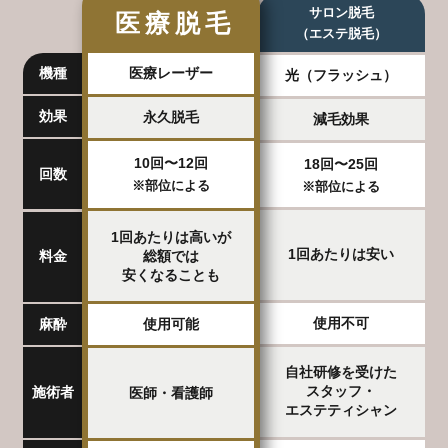
サロン脱毛
医療脱毛
（エステ脱毛）
機種
医療レーザー
光（フラッシュ）
効果
永久脱毛
減毛効果
10回〜12回
18回〜25回
回数
※部位による
※部位による
1回あたりは高いが
1回あたりは安い
総額では
料金
安くなることも
使用不可
使用可能
麻酔
自社研修を受けた
スタッフ・
施術者
医師・看護師
エステティシャン