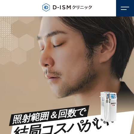
顔のお悩み
照射範囲＆回数で
若返り・アンチエイジング
体のお悩み
結
局
コ
ス
パ
が
い
い
しみ・そばかす
若返り・アンチエイジング
毛穴
医療脱毛