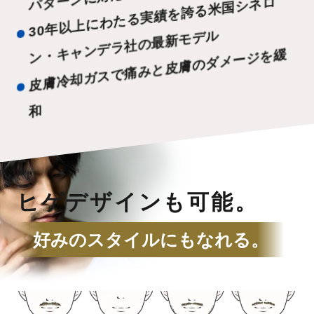
30
年
以
上
に
わ
た
る
実
績
を
誇
る
米
国
シ
ネ
ロ
ン
・
キ
ャ
ン
デ
ラ
社
の
最
新
モ
デ
ル
皮
膚
冷
却
ガ
ス
で
痛
み
と
皮
膚
の
ダ
メ
ー
ジ
を
緩
和
ヒゲデザインも可能。
好みのスタイルにもなれる。