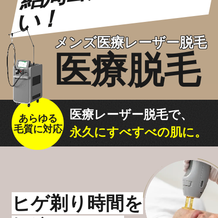
汗・におい
！
シワ
医療痩身
アートメイク
たるみ
メンズ医療レーザー脱毛
男性美容内科
ニキビ・ニキビ跡
眉毛アートメイク
医療脱毛
アクセス（東京）
クマ
ヘアアートメイク
肌質改善
施術料金一覧
ほくろ・いぼ
医療レーザー脱毛で、
あらゆる
クリニック案内
毛質に対応
永久にすべすべの肌に。
クリニックについて（東京）
症例写真
名古屋
大阪
医師紹介
福岡
ヒゲ剃り時間を
お知らせ