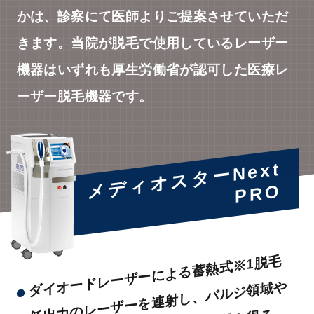
かは、診察にて医師よりご提案させていただ
きます。当院が脱毛で使用しているレーザー
機器はいずれも厚生労働省が認可した医療レ
ーザー脱毛機器です。
メディオスターNext
PRO
ダイオードレーザーによる蓄熱式※1脱毛
低
力
の
レ
ー
ザ
ー
を
連
射
し
、
バ
ル
ジ
領
域
や
毛
乳
頭
を
破
壊
す
る
こ
と
で
脱
毛
効
果
を
得