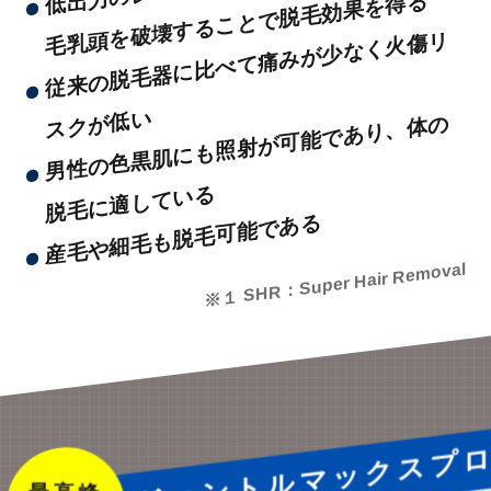
出
る
従
来
の
脱
毛
器
に
比
べ
て
痛
み
が
少
な
く
火
傷
リ
ス
ク
が
低
い
男
性
の
色
黒
肌
に
も
照
射
が
可
能
で
あ
り
、
体
の
脱
毛
に
適
し
て
い
る
産毛や細毛も脱毛可能である
※１ SHR：Super Hair Removal
ジェントルマックスプ