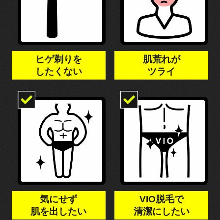
ヒゲ剃りを
肌荒れが
したくない
ツライ
気にせず
VIO脱毛で
肌を出したい
清潔にしたい