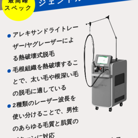
ア
レ
キ
サ
ン
ド
ラ
イ
ト
レ
ー
ザ
ー/
ヤ
グ
レ
ー
ザ
ー
に
る
熱
破
壊
式
脱
よ
毛
毛
根
組
織
を
熱
破
壊
す
る
こ
と
で
、
太
い
毛
や
根
深
い
の
脱
毛
に
適
し
て
い
毛
る
2
種
類
の
レ
ー
ザ
ー
波
長
を
使
い
分
け
る
こ
と
で
、
男
の
あ
ら
ゆ
る
毛
質
と
肌
質
パ
タ
ー
ン
に
対
性
の
応