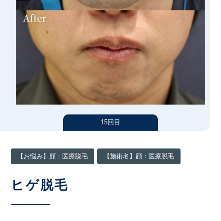
汗・におい
シワ
医療痩身
アートメイク
たるみ
男性美容内科
ニキビ・ニキビ跡
眉毛アートメイク
アクセス（東京）
クマ
ヘアアートメイク
肌質改善
施術料金一覧
ほくろ・いぼ
クリニック案内
15回目
クリニックについて（東京）
症例写真
【お悩み】顔：医療脱毛
【施術名】顔：医療脱毛
名古屋
大阪
ヒゲ脱毛
医師紹介
福岡
お知らせ