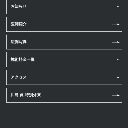
シワ
お知らせ
若返り・アンチエイジング
薄毛治療
たるみ
汗・におい
薄毛治療
医療脱毛
医師紹介
肌質改善
医療瘦身
スカルプメソセラピー
医療脱毛
ほくろ・いぼ
アートメイク
男性美容内科
幹細胞上清液 頭皮注射
症例写真
毛穴
眉毛アートメイク
ヘアアートメイク
ニキビ・ニキビ跡
ヘアアートメイク
施術料金一覧
若返り・アンチエイジング
ホームケア
アクセス
川島 眞 特別外来