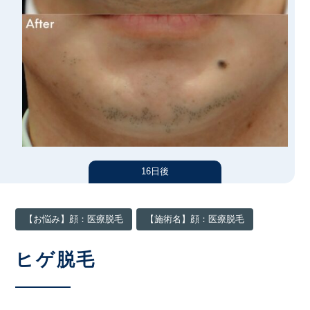
汗・におい
シワ
医療痩身
アートメイク
たるみ
男性美容内科
ニキビ・ニキビ跡
眉毛アートメイク
アクセス（東京）
クマ
ヘアアートメイク
肌質改善
施術料金一覧
ほくろ・いぼ
クリニック案内
16日後
クリニックについて（東京）
症例写真
【お悩み】顔：医療脱毛
【施術名】顔：医療脱毛
名古屋
大阪
ヒゲ脱毛
医師紹介
福岡
お知らせ