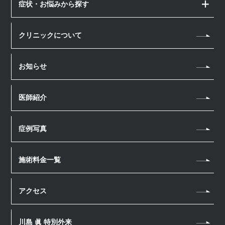
症状・お悩みから探す
顔のお悩み
クリニックについて
しみ・そばかす
体のお悩み
シワ
お知らせ
若返り・アンチエイジング
薄毛治療
たるみ
汗・におい
薄毛治療
医療脱毛
医師紹介
肌質改善
医療瘦身
スカルプメソセラピー
医療脱毛
ほくろ・いぼ
アートメイク
男性美容内科
幹細胞上清液 頭皮注射
症例写真
毛穴
眉毛アートメイク
ヘアアートメイク
ニキビ・ニキビ跡
ヘアアートメイク
施術料金一覧
若返り・アンチエイジング
ホームケア
アクセス
川島 眞 特別外来