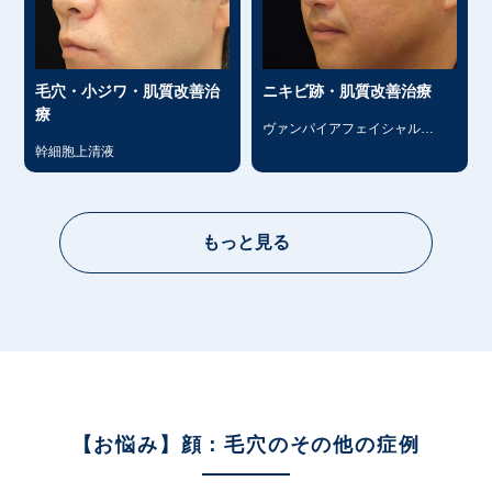
毛穴・小ジワ・肌質改善治
ニキビ跡・肌質改善治療
療
ヴァンパイアフェイシャル
（PRP）
幹細胞上清液
もっと見る
【お悩み】顔：毛穴のその他の症例