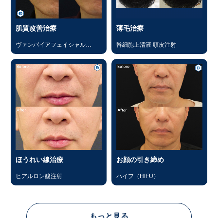
肌質改善治療
薄毛治療
ヴァンパイアフェイシャル
幹細胞上清液 頭皮注射
（PRP）
ほうれい線治療
お顔の引き締め
ヒアルロン酸注射
ハイフ（HIFU）
もっと見る