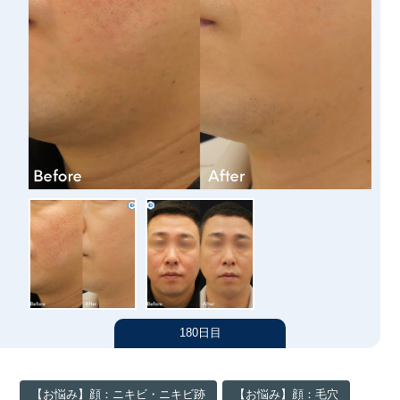
汗・におい
シワ
医療痩身
アートメイク
たるみ
男性美容内科
ニキビ・ニキビ跡
眉毛アートメイク
アクセス（東京）
クマ
ヘアアートメイク
肌質改善
施術料金一覧
ほくろ・いぼ
クリニック案内
クリニックについて（東京）
症例写真
名古屋
大阪
医師紹介
180日目
福岡
お知らせ
【お悩み】顔：ニキビ・ニキビ跡
【お悩み】顔：毛穴