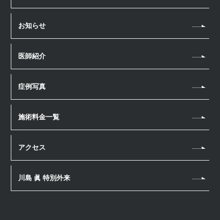
しみ・そばかす
体のお悩み
シワ
お知らせ
若返り・アンチエイジング
薄毛治療
たるみ
汗・におい
薄毛治療
医療脱毛
医師紹介
肌質改善
医療瘦身
スカルプメソセラピー
医療脱毛
ほくろ・いぼ
アートメイク
男性美容内科
幹細胞上清液 頭皮注射
症例写真
毛穴
眉毛アートメイク
ヘアアートメイク
ニキビ・ニキビ跡
ヘアアートメイク
施術料金一覧
若返り・アンチエイジング
ホームケア
アクセス
川島 眞 特別外来