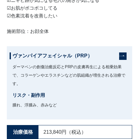
☑︎ニキビ跡が気になる毛穴の開きが気になる
☑︎お肌がボコボコしてる
☑︎色素沈着を改善したい
施術部位：お顔全体
ヴァンパイアフェイシャル（PRP）
ダーマペンの創傷治癒反応とPRPの皮膚再生による相乗効果
で、コラーゲンやエラスチンなどの肌組織が増生される治療で
す。
リスク・副作用
腫れ、浮腫み、赤みなど
治療価格
213,840円（税込）