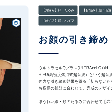
【お悩み】顔：たるみ
【お悩み】顔：若返
【施術名】顔：ハイフ
お顔の引き締め
ウルトラセルQプラス(ULTRAcel Q+)Id
HIFU(高密度焦点式超音波）という超
強力な引き締め効果を得る「切らないた
お客様の状態に合わせて、完成のデザイ
ほうれい線・頬のたるみに合わせて毛穴