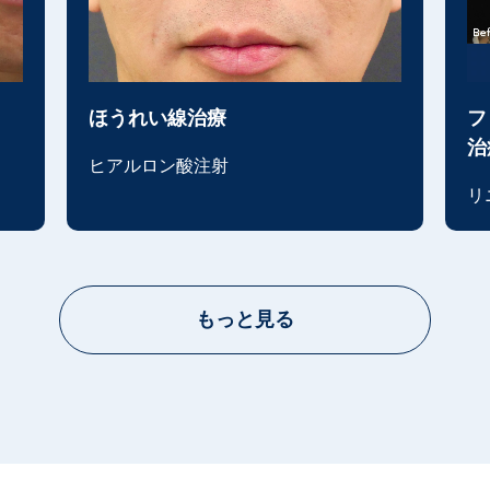
ほうれい線治療
フ
治
ヒアルロン酸注射
リ
もっと見る