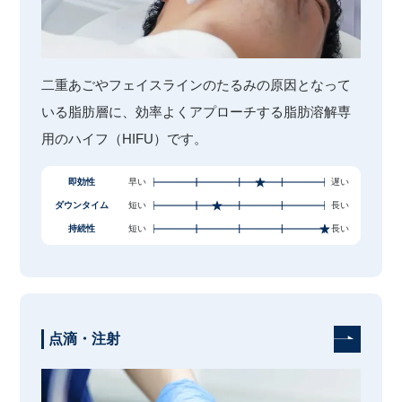
二重あごやフェイスラインのたるみの原因となって
いる脂肪層に、効率よくアプローチする脂肪溶解専
用のハイフ（HIFU）です。
即効性
早い
遅い
ダウンタイム
短い
長い
持続性
短い
長い
点滴・注射