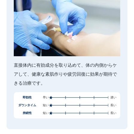
直接体内に有効成分を取り込めて、体の内側からケ
アして、健康な素肌作りや疲労回復に効果が期待で
きる治療です。
即効性
早い
遅い
ダウンタイム
短い
長い
持続性
短い
長い