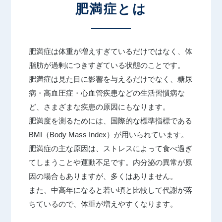
肥満症とは
汗・におい
シワ
医療痩身
アートメイク
たるみ
男性美容内科
肥満症は体重が増えすぎているだけではなく、体
ニキビ・ニキビ跡
アートメイク
アクセス（大阪）
脂肪が過剰につきすぎている状態のことです。
肌質改善
ヘアアートメイク
肥満症は見た目に影響を与えるだけでなく、糖尿
施術料金一覧
病・高血圧症・心血管疾患などの生活習慣病な
ど、さまざまな疾患の原因にもなります。
肥満度を測るためには、国際的な標準指標である
クリニック案内
BMI（Body Mass Index）が用いられています。
クリニックについて（大阪）
肥満症の主な原因は、ストレスによって食べ過ぎ
症例写真
てしまうことや運動不足です。内分泌の異常が原
東京（総合サイト）
因の場合もありますが、多くはありません。
名古屋
医師紹介
また、中高年になると若い頃と比較して代謝が落
福岡
ちているので、体重が増えやすくなります。
お知らせ