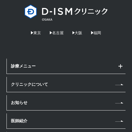
東京
名古屋
大阪
福岡
診療メニュー
顔の治療
クリニックについて
アートメイク
体の治療
ヘアアートメイク
お知らせ
クールスカルプティング
ボトックス注射
医療脱毛
医師紹介
ダーマペン4
点滴・注射
エレクトロポレーション