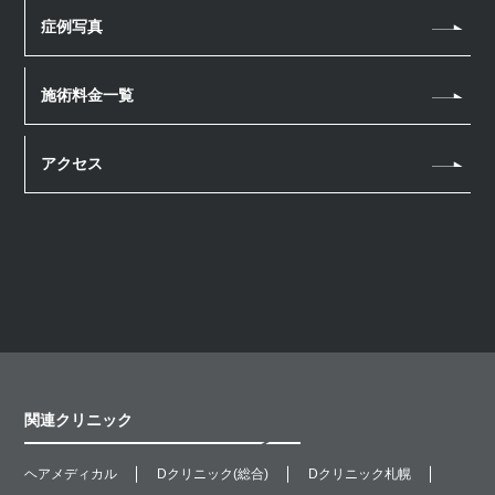
幹細胞上清液 点滴
症例写真
ハイフ（HIFU）
ボトックス注射
リニアファーム
施術料金一覧
ケミカルピーリング
マッサージピール
アクセス
医療脱毛
スネコス注射
レニスナ
ジュベルック
ヒアルロン酸注射
炭酸ガスレーザー
Qスイッチルビーレーザー
関連クリニック
ショッピングスレッド
ヘアメディカル
Dクリニック(総合)
Dクリニック札幌