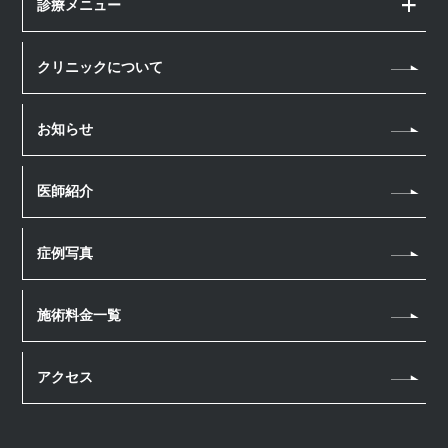
診療メニュー
顔の治療
クリニックについて
アートメイク
体の治療
ヘアアートメイク
お知らせ
クールスカルプティング
ボトックス注射
医療脱毛
医師紹介
ダーマペン4
点滴・注射
エレクトロポレーション
幹細胞上清液 点滴
症例写真
ハイフ（HIFU）
ボトックス注射
リニアファーム
施術料金一覧
ケミカルピーリング
マッサージピール
アクセス
医療脱毛
スネコス注射