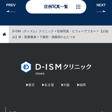
PREV
NEXT
症例写真一覧
D-ISM（ディズム）クリニック
>
症例写真・ビフォーアフター
>
【お悩
み】体：医療痩身
>
下腹部・側腹部のもたつき
東京
名古屋
大阪
福岡