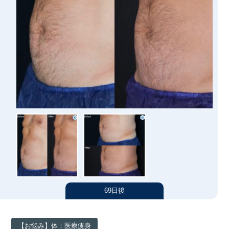
汗・におい
シワ
医療痩身
アートメイク
たるみ
男性美容内科
ニキビ・ニキビ跡
アートメイク
アクセス（大阪）
肌質改善
ヘアアートメイク
施術料金一覧
クリニック案内
クリニックについて（大阪）
症例写真
東京（総合サイト）
名古屋
医師紹介
69日後
福岡
お知らせ
【お悩み】体：医療痩身