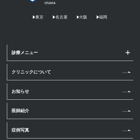
東京
名古屋
大阪
福岡
診療メニュー
顔の治療
クリニックについて
アートメイク
体の治療
ヘアアートメイク
お知らせ
クールスカルプティング
ボトックス注射
医療脱毛
医師紹介
ダーマペン4
点滴・注射
エレクトロポレーション
幹細胞上清液 点滴
症例写真
ハイフ（HIFU）
ボトックス注射