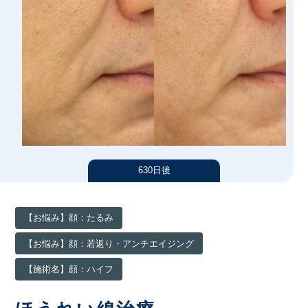
汗・におい
シワ
医療痩身
アートメイク
たるみ
男性美容内科
ニキビ・ニキビ跡
アートメイク
アクセス（大阪）
肌質改善
ヘアアートメイク
施術料金一覧
クリニック案内
630日後
クリニックについて（大阪）
症例写真
【お悩み】顔：たるみ
東京（総合サイト）
【お悩み】顔：若返り・アンチエイジング
名古屋
医師紹介
【施術名】顔：ハイフ
福岡
お知らせ