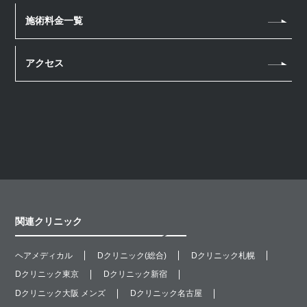
リニアファーム
施術料金一覧
ケミカルピーリング
マッサージピール
アクセス
医療脱毛
スネコス注射
レニスナ
ジュベルック
ヒアルロン酸注射
炭酸ガスレーザー
Qスイッチルビーレーザー
関連クリニック
ショッピングスレッド
ヘアメディカル
Dクリニック(総合)
Dクリニック札幌
Dクリニック東京
Dクリニック新宿
Dクリニック大阪 メンズ
Dクリニック名古屋