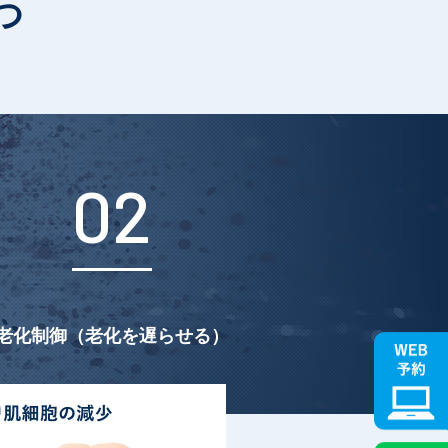
つ
02
老化制御
（老化を遅らせる）