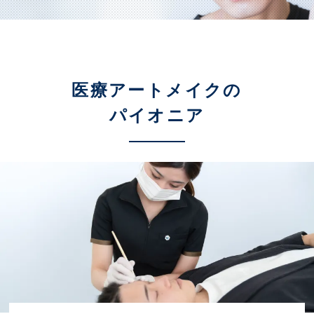
汗・におい
シワ
医療痩身
アートメイク
たるみ
男性美容内科
ニキビ・ニキビ跡
アートメイク
アクセス（大阪）
医療アートメイクの
肌質改善
ヘアアートメイク
パイオニア
施術料金一覧
クリニック案内
クリニックについて（大阪）
症例写真
東京（総合サイト）
名古屋
医師紹介
福岡
お知らせ