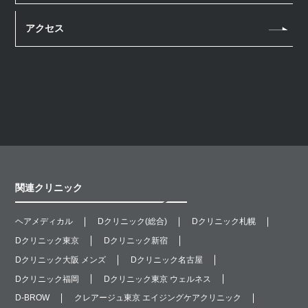
マッサージピール
アクセス
医療脱毛
スネコス注射
レニスナ
ジュベルック
ヒアルロン酸注射
炭酸ガスレーザー
Qスイッチルビーレーザー
関連クリニック
ショッピングスレッド
ヘアメディカル
Dクリニック(総合)
Dクリニック札幌
Dクリニック東京
Dクリニック新宿
Dクリニック大阪 メンズ
Dクリニック名古屋
Dクリニック福岡
Dクリニック東京 ウェルネス
D-BROW
クレアージュ東京 エイジングケアクリニック