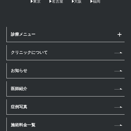
東京
名古屋
大阪
福岡
診療メニュー
顔の治療
クリニックについて
アートメイク
体の治療
ヘアアートメイク
お知らせ
クールスカルプティング
ボトックス注射
医療脱毛
医師紹介
ダーマペン4
点滴・注射
エレクトロポレーション
幹細胞上清液 点滴
症例写真
ハイフ（HIFU）
ボトックス注射
リニアファーム
施術料金一覧
ケミカルピーリング