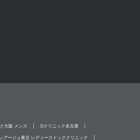
ク大阪 メンズ
Dクリニック名古屋
レアージュ東京 レディースドッククリニック