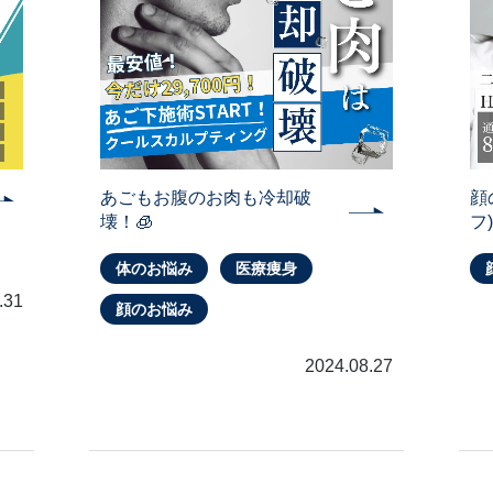
あごもお腹のお肉も冷却破
顔
壊！🧊
フ
体のお悩み
医療痩身
.31
顔のお悩み
2024.08.27